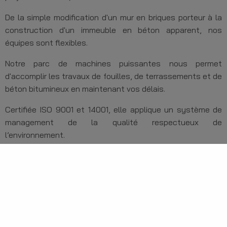
De la simple modification d'un mur en briques porteur à la
construction d'un immeuble en béton apparent, nos
équipes sont flexibles.
Notre parc de machines puissantes nous permet
d'accomplir les travaux de fouilles, de terrassements et de
béton bitumineux en maintenant vos délais.
Certifiée ISO 9001 et 14001, elle applique un système de
management de la qualité respectueux de
l’environnement.
Notre société occupe actuellement 80 collaborateurs qui
bénéficient d’une solide formation et qui sont prêts à
réaliser vos projets dans les règles de l’art.
La formation continue de chaque collaborateur permet
d’atteindre nos objectifs en matière de sécurité.